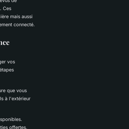
révus de
s. Ces
ière mais aussi
uement connecté.
nce
ger vos
 étapes
ure que vous
s à l'extérieur
isponibles.
ies offertes,