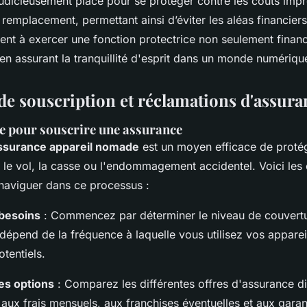
judicieusement placé pour se protéger contre les coûts imp
 remplacement, permettant ainsi d’éviter les aléas financier
ent à exercer une fonction protectrice non seulement financ
en assurant la tranquillité d'esprit dans un monde numériq
de souscription et réclamations d'assura
re pour souscrire une assurance
ssurance appareil nomade
est un moyen efficace de proté
e le vol, la casse ou l'endommagement accidentel. Voici les
naviguer dans ce processus :
 besoins
: Commencez par déterminer le niveau de couvert
dépend de la fréquence à laquelle vous utilisez vos appareil
otentiels.
es options
: Comparez les différentes offres d'assurance d
 aux frais mensuels, aux franchises éventuelles et aux garant