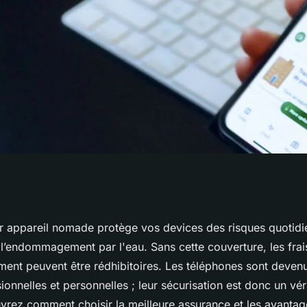
 nomade : pourquoi
r appareil nomade protège vos devices des risques quotid
 l’endommagement par l'eau. Sans cette couverture, les frai
le ?
ent peuvent être rédhibitoires. Les téléphones sont devenu
ionnelles et personnelles ; leur sécurisation est donc un vér
vrez comment choisir la meilleure assurance et les avantage