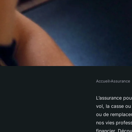
Accueil
›
Assurance
ASSURANCE
Assurance appareil
L’assurance pou
vol, la casse ou
est-elle indispensab
ou de remplacem
nos vies profess
financier. Décou