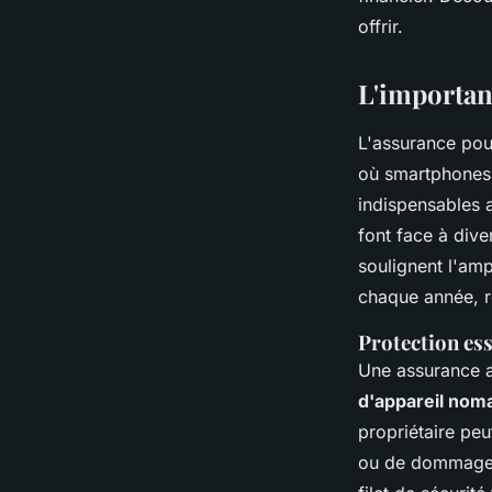
Louise
•
20 novembre 2024
•
6 min de lecture
offrir.
L'importan
L'assurance pou
où smartphones,
indispensables a
font face à div
soulignent l'am
chaque année, r
Protection esse
Une assurance a
d'appareil nom
propriétaire peu
ou de dommage a