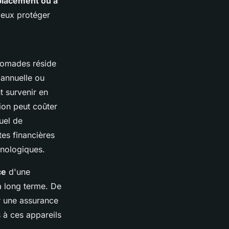
lacement ou à
ieux protéger
nomades réside
 annuelle ou
t survenir en
ion peut coûter
uel de
tes financières
chnologiques.
ce
d'une
à long terme. De
ir une assurance
 à ces appareils