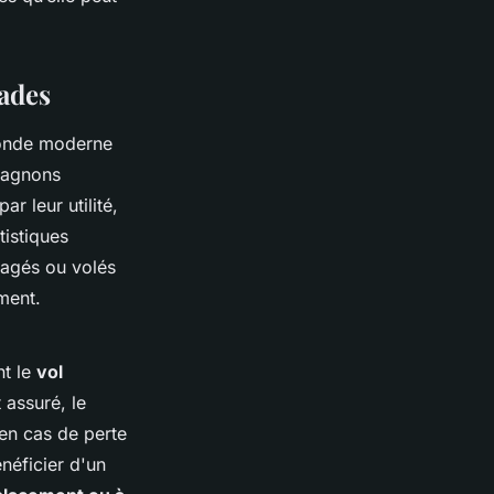
mades
monde moderne
pagnons
r leur utilité,
tistiques
magés ou volés
ment.
nt le
vol
 assuré, le
 en cas de perte
néficier d'un