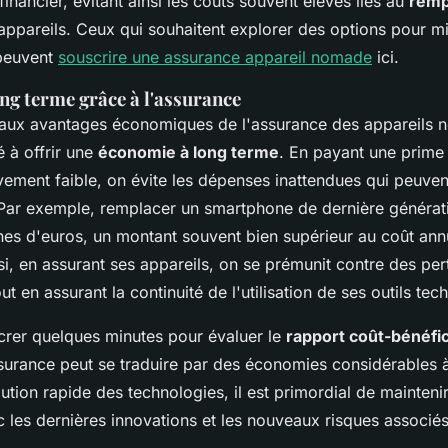
 financier, évitant ainsi les coûts souvent élevés liés au
remp
appareils. Ceux qui souhaitent explorer des options pour m
 peuvent
souscrire une assurance appareil nomade
ici.
ng terme grâce à l'assurance
paux avantages économiques de l'assurance des appareils 
 à offrir une
économie à long terme
. En payant une prime
vement faible, on évite les dépenses inattendues qui peuven
. Par exemple, remplacer un smartphone de dernière générat
ines d'euros, un montant souvent bien supérieur au coût ann
si, en assurant ses appareils, on se prémunit contre des per
t en assurant la continuité de l'utilisation de ses outils te
crer quelques minutes pour évaluer le
rapport coût-bénéfi
surance peut se traduire par des économies considérables 
lution rapide des technologies, il est primordial de mainten
c les dernières innovations et les nouveaux risques associés