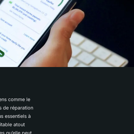
iens comme le
s de réparation
s essentiels à
itable atout
s qu’elle peut