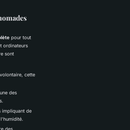
 nomades
lète
pour tout
t ordinateurs
re sont
volontaire, cette
 une des
s.
s impliquant de
l'humidité.
re des