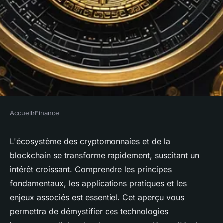
Accueil
›
Finance
FINANCE
L'écosystème cryptomonnaies
L'écosystème des cryptomonnaies et de la
blockchain se transforme rapidement, suscitant un
et blockchain décrypté pour
intérêt croissant. Comprendre les principes
vous
fondamentaux, les applications pratiques et les
enjeux associés est essentiel. Cet aperçu vous
Guillaume
•
14 janvier 2025
•
5 min de lecture
permettra de démystifier ces technologies