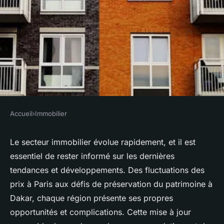
Accueil
›
Immobilier
IMMOBILIER
Actualités immobilières :
Le secteur immobilier évolue rapidement, et il est
essentiel de rester informé sur les dernières
tendances et conseils à ne pas
tendances et développements. Des fluctuations des
manquer
prix à Paris aux défis de préservation du patrimoine à
Dakar, chaque région présente ses propres
Valentine
•
7 février 2025
•
4 min de lecture
opportunités et complications. Cette mise à jour