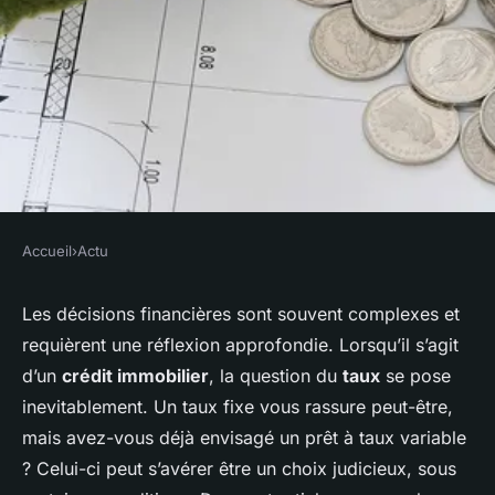
Accueil
›
Actu
ACTU
Quels sont les avantages et
Les décisions financières sont souvent complexes et
requièrent une réflexion approfondie. Lorsqu’il s’agit
inconvénients d'un crédit
d’un
crédit immobilier
, la question du
taux
se pose
immobilier à taux variable?
inevitablement. Un taux fixe vous rassure peut-être,
mais avez-vous déjà envisagé un prêt à taux variable
Arthur
•
15 octobre 2024
•
5 min de lecture
? Celui-ci peut s’avérer être un choix judicieux, sous