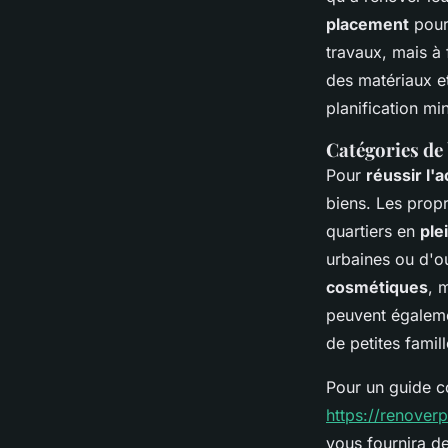
placement
pour 
travaux, mais à 
des matériaux e
planification mi
Catégories de 
Pour
réussir l'
biens. Les propr
quartiers en
ple
urbaines ou d'o
cosmétiques
, 
peuvent égaleme
de petites famill
Pour un guide co
https://renover
vous fournira de