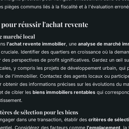
les pièges communs liés à la fiscalité et à l'évaluation erro
 pour réussir l'achat revente
 marché local
ans
l'achat revente immobilier
, une
analyse de marché imm
 cruciale. Identifier des quartiers en croissance où la dem
rir des perspectives de profit significatives. Gardez un œil s
ales, y compris les projets de développement urbain, qui 
rix de l'immobilier. Contactez des agents locaux ou partici
 obtenir des informations précises sur les évolutions du m
 de cibler les
biens immobiliers rentables
qui correspond
stissement.
itères de sélection pour les biens
ngager dans une transaction, établir des
critères de sélect
sentiel. Considérez des facteurs comme
l'emplacement
, la