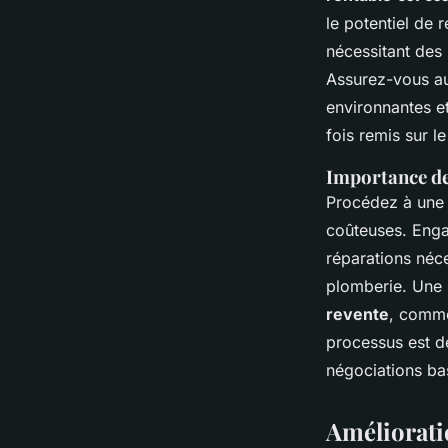
le potentiel de 
nécessitant des 
Assurez-vous aus
environnantes et
fois remis sur l
Importance de 
Procédez à un
coûteuses. Engag
réparations néce
plomberie. Une 
revente
, comme
processus est d
négociations bas
Amélioratio