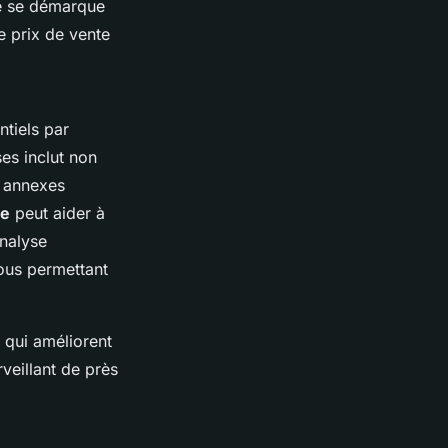
té se démarque
e prix de vente
ntiels par
es inclut non
s annexes
re
peut aider à
analyse
vous permettant
s qui améliorent
rveillant de près