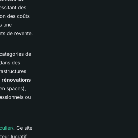
essitant des
ion des coûts
s une
ets de revente.
s catégories de
 dans des
rastructures
s
rénovations
pen spaces),
essionnels ou
ulier/
. Ce site
eur lucratif,