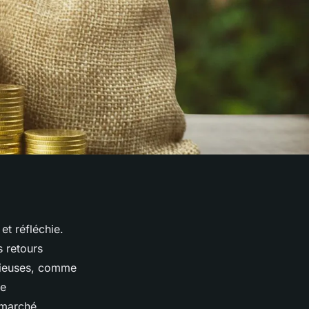
et réfléchie.
 retours
ucieuses, comme
re
 marché