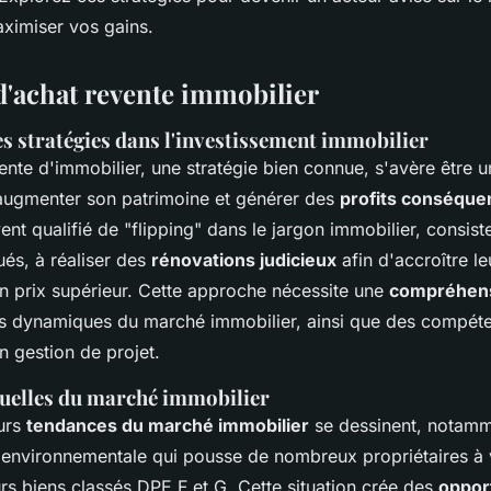
aximiser vos gains.
 d'achat revente immobilier
s stratégies dans l'investissement immobilier
vente d'immobilier, une stratégie bien connue, s'avère être
augmenter son patrimoine et générer des
profits conséque
nt qualifié de "flipping" dans le jargon immobilier, consist
ués, à réaliser des
rénovations judicieux
afin d'accroître le
un prix supérieur. Cette approche nécessite une
compréhen
 dynamiques du marché immobilier, ainsi que des compét
n gestion de projet.
uelles du marché immobilier
urs
tendances du marché immobilier
se dessinent, notamm
on environnementale qui pousse de nombreux propriétaires à 
rs biens classés DPE F et G. Cette situation crée des
oppor