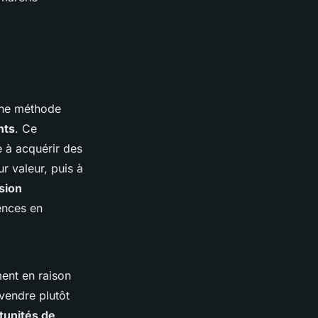
 une méthode
nts
. Ce
e à acquérir des
ur valeur, puis à
sion
ences en
ent en raison
vendre plutôt
tunités de