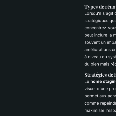
Types de réno
Lorsqu'il s'agit
stratégiques que
concentrez-vous 
peut inclure la 
souvent un impac
améliorations én
à niveau du sys
du bien mais réd
Stratégies de 
Le
home stagin
visuel d'une pro
permet aux achet
comme repeindre
maximiser l'espa