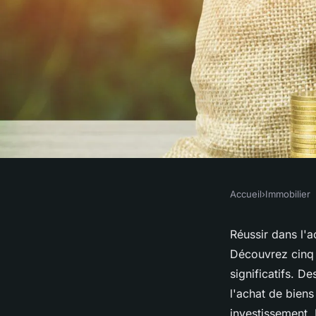
Accueil
›
Immobilier
IMMOBILIER
Réussir l'achat reve
Réussir dans l'a
Découvrez cinq 
stratégies gagnante
significatifs. 
l'achat de biens
investissement. 