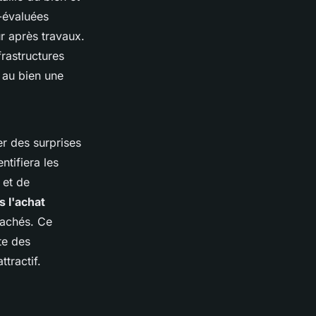
s-évaluées
r après travaux.
frastructures
 au bien une
er des surprises
ntifiera les
 et de
s l'achat
cachés. Ce
ite des
tractif.