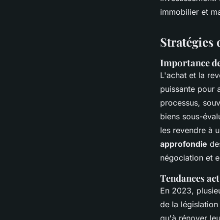
Valentine
•
15 novembre 2024
•
7 min de lecture
immobilier et m
Stratégies
Importance de
L'achat et la re
puissante pour 
processus, souve
biens sous-éval
les revendre à 
approfondie
des
négociation et e
Tendances act
En 2023, plusie
de la législati
qu'à rénover leu