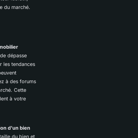
née du marché.
obilier
ande dépasse
ur les tendances
peuvent
pez à des forums
arché. Cette
ent à votre
ion d'un bien
 taille du bien et