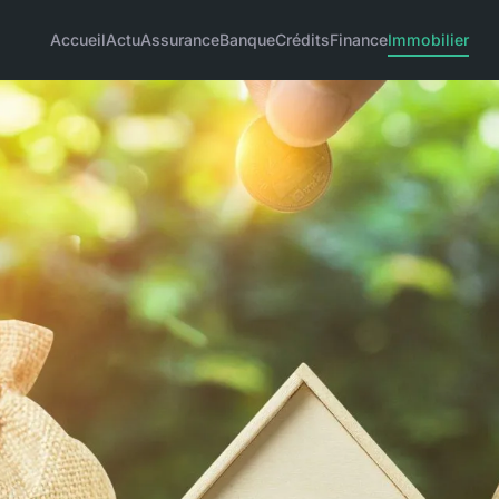
Accueil
Actu
Assurance
Banque
Crédits
Finance
Immobilier