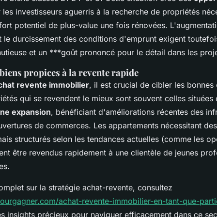
les investisseurs aguerris à la recherche de propriétés néc
fort potentiel de plus-value une fois rénovées. L'augmentat
t le durcissement des conditions d'emprunt exigent toutefoi
nutieuse et un ***goût prononcé pour le détail dans les proj
biens propices à la revente rapide
achat revente immobilier
, il est crucial de cibler les bonne
iétés qui se revendent le mieux sont souvent celles situées
ine expansion
, bénéficiant d'améliorations récentes des inf
uvertures de commerces. Les appartements nécessitant de
mais structurés selon les tendances actuelles (comme les o
nt être revendus rapidement à une clientèle de jeunes prof
es.
mplet sur la stratégie achat-revente, consultez
pourgagner.com/achat-revente-immobilier-en-tant-que-partic
s insights précieux pour naviguer efficacement dans ce sect