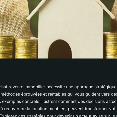
nte immobilier :
chat revente immobilier nécessite une approche stratégique 
méthodes éprouvées et rentables qui vous guident vers des
s pour vous
Des exemples concrets illustrent comment des décisions ast
 à rénover ou la location meublée, peuvent transformer vot
Explorez ces stratégies pour devenir un acteur avisé sur le