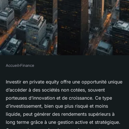
Accueil
›
Finance
FINANCE
Investir en private equity :
Investir en private equity offre une opportunité unique
d’accéder à des sociétés non cotées, souvent
guide complet pour 2025
porteuses d’innovation et de croissance. Ce type
d’investissement, bien que plus risqué et moins
Guillaume
•
3 septembre 2025
•
8 min de lecture
liquide, peut générer des rendements supérieurs à
long terme grâce à une gestion active et stratégique.