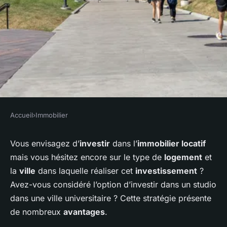
Accueil
›
Immobilier
IMMOBILIER
Quels sont les avantages
Vous envisagez d’
investir
dans l’
immobilier locatif
mais vous hésitez encore sur le type de
logement
et
d'investir dans un studio dans
la
ville
dans laquelle réaliser cet
investissement
?
une ville universitaire par
Avez-vous considéré l’option d’investir dans un studio
rapport à une ville non
dans une ville universitaire ? Cette stratégie présente
universitaire ?
de nombreux
avantages
.