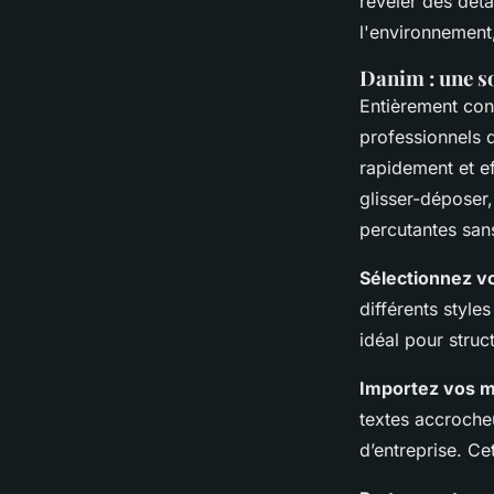
révéler des déta
l'environnement
Danim : une s
Entièrement con
professionnels d
rapidement et e
glisser-déposer
percutantes sans
Sélectionnez v
différents style
idéal pour struc
Importez vos 
textes accroche
d’entreprise. Ce