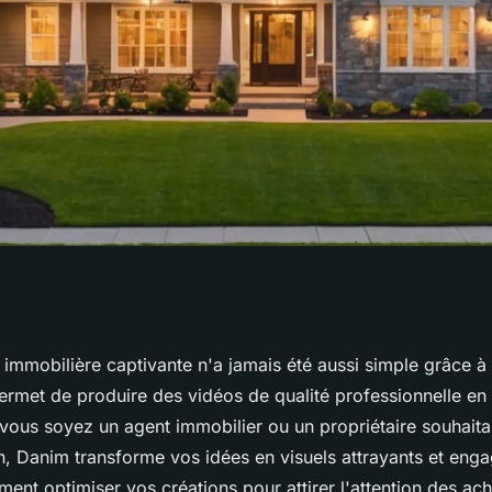
mobilière
immobilière captivante n'a jamais été aussi simple grâce à 
ermet de produire des vidéos de qualité professionnelle en 
im en quelques
vous soyez un agent immobilier ou un propriétaire souhaita
n, Danim transforme vos idées en visuels attrayants et enga
nt optimiser vos créations pour attirer l'attention des ach