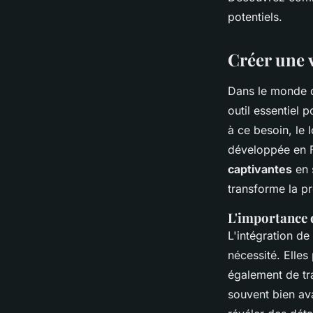
clics
potentiels.
Valentine
•
11 novembre 2024
•
7 min de lecture
Créer une 
Dans le monde d
outil essentiel 
à ce besoin, le
développée en F
captivantes
en 
transforme la p
L'importance 
L'intégration de
nécessité. Elle
également de tr
souvent bien ava