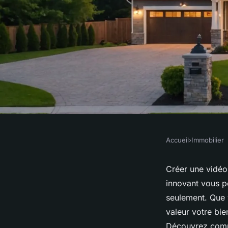
Accueil
›
Immobilier
IMMOBILIER
Créez une vidéo im
Créer une vidéo 
innovant vous p
captivante avec dan
seulement. Que 
valeur votre bie
Découvrez comme