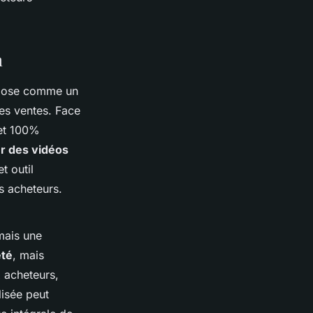
m
pose comme un
les ventes. Face
 et 100%
r des vidéos
 outil
s acheteurs.
mais une
été
, mais
 acheteurs,
lisée peut