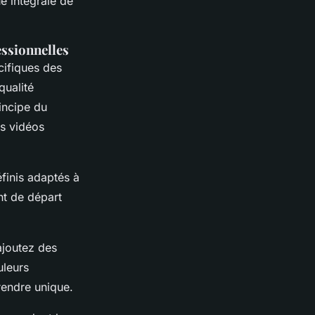
ue intégrale de
essionnelles
ifiques des
qualité
incipe du
es vidéos
finis adaptés à
nt de départ
ajoutez des
uleurs
rendre unique.