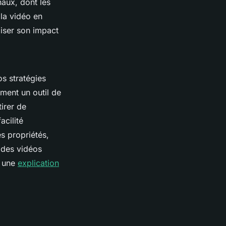
naux, dont les
la vidéo en
miser son impact
s stratégies
ment un outil de
irer de
acilité
s propriétés,
 des vidéos
z une
explication