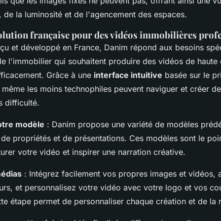
ils que les images fixes ne peuvent pas, offrant ainsi une v
, de la luminosité et de l'agencement des espaces.
olution française pour des vidéos immobilières prof
çu et développé en France, Danim répond aux besoins spéc
e l'immobilier qui souhaitent produire des vidéos de haute 
fficacement. Grâce à une
interface intuitive
basée sur le pr
, même les moins technophiles peuvent naviguer et créer d
 difficulté.
otre modèle
: Danim propose une variété de modèles prédé
s de propriétés et de présentations. Ces modèles sont le poi
turer votre vidéo et inspirer une narration créative.
médias
: Intégrez facilement vos propres images et vidéos, 
urs, et personnalisez votre vidéo avec votre logo et vos co
tte étape permet de personnaliser chaque création et de la 