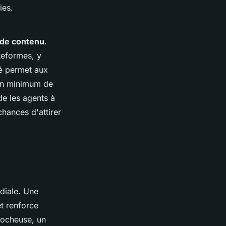
ies.
 de contenu
.
ateformes, y
té permet aux
 un minimum de
de les agents à
chances d'attirer
rdiale. Une
et renforce
crocheuse, un